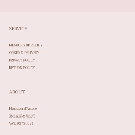
SERVICE
MEMBERSHIP POLICY
ORDER & DELIVERY
PRIVACY POLICY
RETURN POLICY
ABOUT
Mansion d'Amore
夏橙企業有限公司
VAT. 93730621