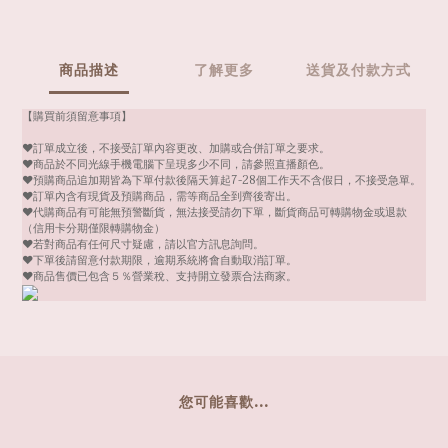
商品描述
了解更多
送貨及付款方式
【購買前須留意事項】
❤️訂單成立後，不接受訂單內容更改、加購或合併訂單之要求。
❤️商品於不同光線手機電腦下呈現多少不同，請參照直播顏色。
❤️預購商品追加期皆為下單付款後隔天算起7-28個工作天不含假日，不接受急單。
❤️訂單內含有現貨及預購商品，需等商品全到齊後寄出。
❤️代購商品有可能無預警斷貨，無法接受請勿下單，斷貨商品可轉購物金或退款
（信用卡分期僅限轉購物金）
❤️若對商品有任何尺寸疑慮，請以官方訊息詢問。
❤️下單後請留意付款期限，逾期系統將會自動取消訂單。
❤️商品售價已包含５％營業稅、支持開立發票合法商家。
您可能喜歡...