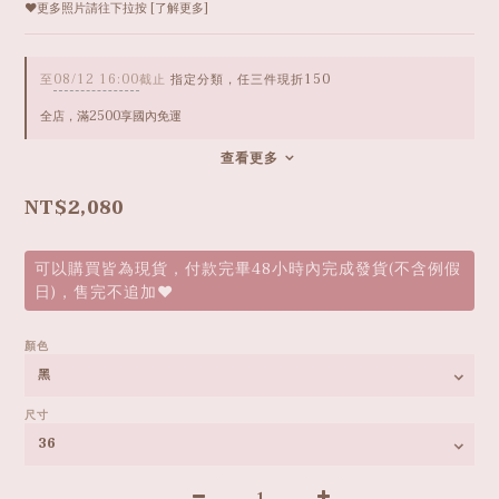
❤️更多照片請往下拉按 [了解更多]
至
08/12 16:00
截止
指定分類，任三件現折150
全店，滿2500享國內免運
查看更多
NT$2,080
可以購買皆為現貨，付款完畢48小時內完成發貨(不含例假
日)，售完不追加❤️
顏色
尺寸