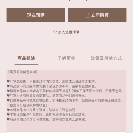
現在預購
立即購買
加入追蹤清單
商品描述
了解更多
送貨及付款方式
【購買前須留意事項】
❤️訂單成立後，不接受訂單內容更改、加購或合併訂單之要求。
❤️商品於不同光線手機電腦下呈現多少不同，請參照直播顏色。
❤️預購商品追加期皆為下單付款後隔天算起7-28個工作天不含假日，不接受急單。
❤️訂單內含有現貨及預購商品，需等商品全到齊後寄出。
❤️代購商品有可能無預警斷貨，無法接受請勿下單，斷貨商品可轉購物金或退款
（信用卡分期僅限轉購物金）
❤️若對商品有任何尺寸疑慮，請以官方訊息詢問。
❤️下單後請留意付款期限，逾期系統將會自動取消訂單。
❤️商品售價已包含５％營業稅、支持開立發票合法商家。