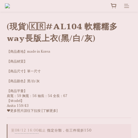
(現貨)🇰🇷#AL104 軟糯糯多
way長版上衣(黑/白/灰)
【商品產地】made in Korea
【商品材質】
【商品尺寸】單一尺寸
【商品顏色】黑/白/灰
【商品平量】
肩寬：59 胸寬：56 袖長：54 全長：67
【Ｍodel】
Anita 159/43
❤️更多照片請往下拉按 [了解更多]
至
08/12 16:00
截止
指定分類，任三件現折150