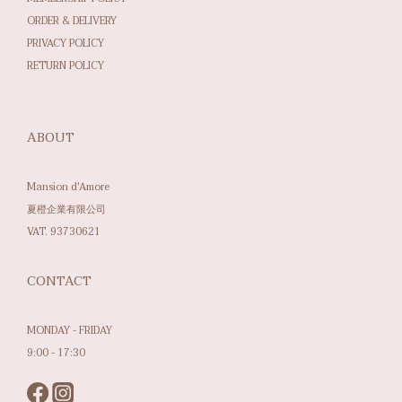
ORDER & DELIVERY
PRIVACY POLICY
RETURN POLICY
ABOUT
Mansion d'Amore
夏橙企業有限公司
VAT. 93730621
CONTACT
MONDAY - FRIDAY
9:00 - 17:30