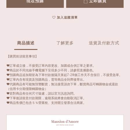
現在預購
立即購買
加入追蹤清單
商品描述
了解更多
送貨及付款方式
【購買前須留意事項】
❤️訂單成立後，不接受訂單內容更改、加購或合併訂單之要求。
❤️商品於不同光線手機電腦下呈現多少不同，請參照直播顏色。
❤️預購商品追加期皆為下單付款後隔天算起7-28個工作天不含假日，不接受急單。
❤️訂單內含有現貨及預購商品，需等商品全到齊後寄出。
❤️代購商品有可能無預警斷貨，無法接受請勿下單，斷貨商品可轉購物金或退款
（信用卡分期僅限轉購物金）
❤️若對商品有任何尺寸疑慮，請以官方訊息詢問。
❤️下單後請留意付款期限，逾期系統將會自動取消訂單。
❤️商品售價已包含５％營業稅、支持開立發票合法商家。