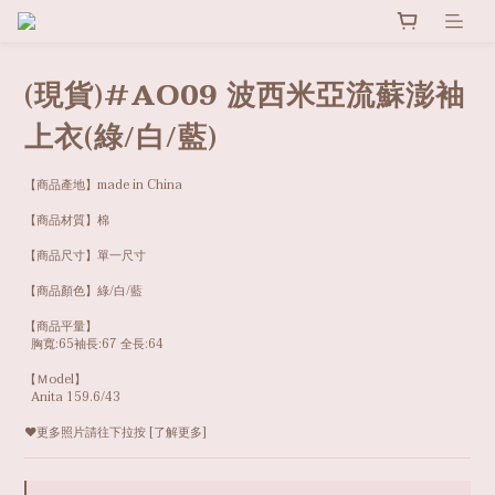
(現貨)#AO09 波西米亞流蘇澎袖
上衣(綠/白/藍)
【商品產地】made in China
【商品材質】棉
【商品尺寸】單一尺寸
【商品顏色】綠/白/藍
【商品平量】
  胸寬:65袖長:67 全長:64 
【Ｍodel】
  Anita 159.6/43
❤️更多照片請往下拉按 [了解更多]