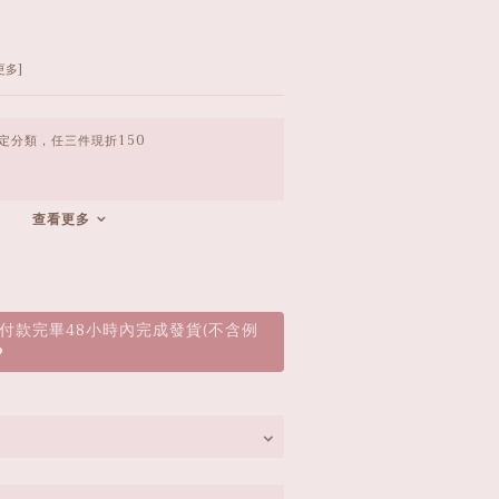
5
更多]
定分類，任三件現折150
查看更多
付款完畢48小時內完成發貨(不含例
️