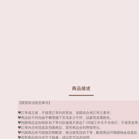
商品描述
【購買前須留意事項】
❤️訂單成立後，不接受訂單內容更改、加購或合併訂單之要求。
❤️商品於不同光線手機電腦下呈現多少不同，請參照直播顏色。
❤️預購商品追加期皆為下單付款後隔天算起7-28個工作天不含假日，不接受急單
❤️訂單內含有現貨及預購商品，需等商品全到齊後寄出。
❤️代購商品有可能無預警斷貨，無法接受請勿下單，斷貨商品可轉購物金或退款
❤️若對商品有任何尺寸疑慮，請以官方訊息詢問。