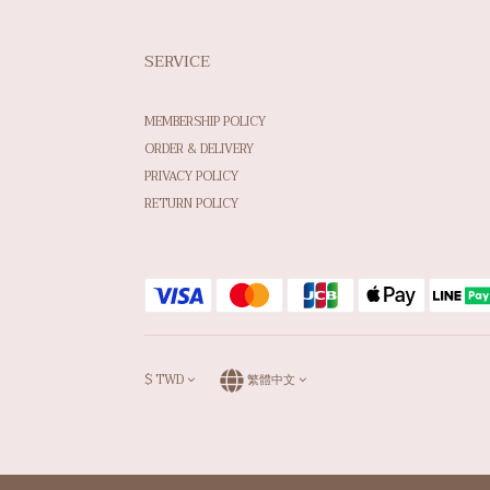
SERVICE
MEMBERSHIP POLICY
ORDER & DELIVERY
PRIVACY POLICY
RETURN POLICY
$
TWD
繁體中文