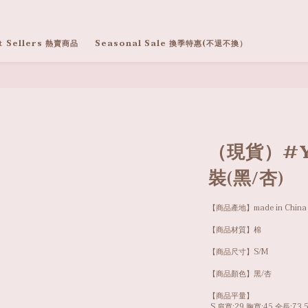
t Sellers 熱賣商品
Seasonal Sale 換季特惠(不退不換）
（現貨）#Y
裝(黑/杏)
【商品產地】made in China
【商品材質】棉
【商品尺寸】S/M
【商品顏色】黑/杏
【商品平量】
 S 肩寬:29 胸寬:45 全長:73.