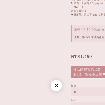
M 肩寬:31 胸寬:47 全長:74.
【Ｍodel】
圓圓 165/45
❤️更多照片請往下拉按 [了解
至
08/12 16:00
截止
指
全店，滿2500享國內免運
NT$1,480
可以購買皆為現貨，
假日)，售完不追加❤
顏色
尺寸