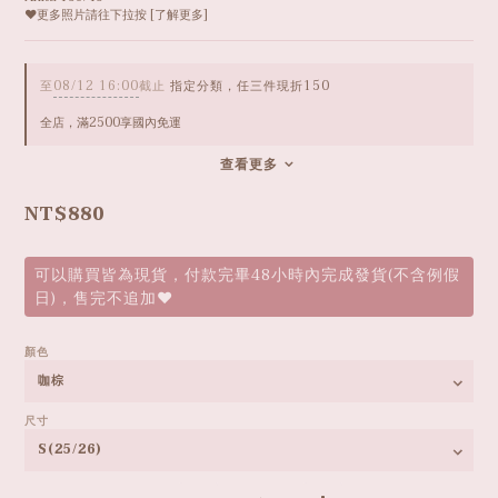
❤️更多照片請往下拉按 [了解更多]
至
08/12 16:00
截止
指定分類，任三件現折150
全店，滿2500享國內免運
查看更多
NT$880
可以購買皆為現貨，付款完畢48小時內完成發貨(不含例假
日)，售完不追加❤️
顏色
尺寸