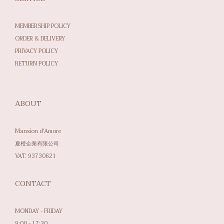
MEMBERSHIP POLICY
ORDER & DELIVERY
PRIVACY POLICY
RETURN POLICY
ABOUT
Mansion d'Amore
夏橙企業有限公司
VAT. 93730621
CONTACT
MONDAY - FRIDAY
9:00 - 17:30