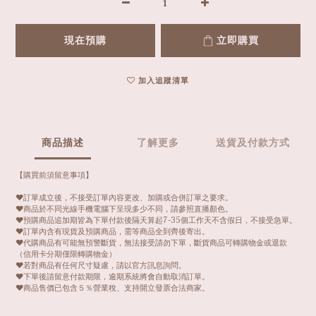
現在預購
立即購買
加入追蹤清單
商品描述
了解更多
送貨及付款方式
【購買前須留意事項】
❤️訂單成立後，不接受訂單內容更改、加購或合併訂單之要求。
❤️商品於不同光線手機電腦下呈現多少不同，請參照直播顏色。
❤️預購商品追加期皆為下單付款後隔天算起7-35個工作天不含假日，不接受急單。
❤️訂單內含有現貨及預購商品，需等商品全到齊後寄出。
❤️代購商品有可能無預警斷貨，無法接受請勿下單，斷貨商品可轉購物金或退款
（信用卡分期僅限轉購物金）
❤️若對商品有任何尺寸疑慮，請以官方訊息詢問。
❤️下單後請留意付款期限，逾期系統將會自動取消訂單。
❤️商品售價已包含５％營業稅、支持開立發票合法商家。