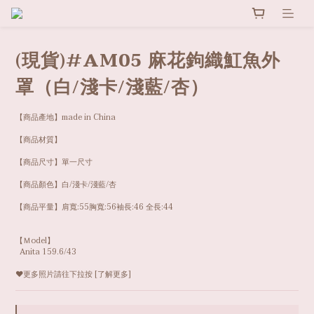
(現貨)#AM05 麻花鉤織魟魚外
罩（白/淺卡/淺藍/杏）
【商品產地】made in China
【商品材質】
【商品尺寸】單一尺寸
【商品顏色】白/淺卡/淺藍/杏
【商品平量】肩寬:55胸寬:56袖長:46 全長:44
【Ｍodel】
  Anita 159.6/43
❤️更多照片請往下拉按 [了解更多]