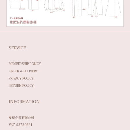
SERVICE
MEMBERSHIP POLICY
ORDER & DELIVERY
PRIVACY POLICY
RETURN POLICY
INFORMATION
夏橙企業有限公司
VAT. 93730621