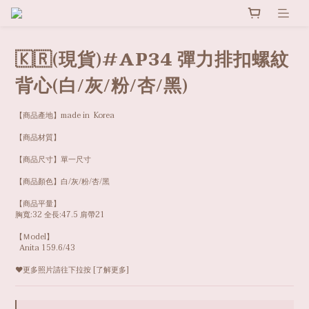
🇰🇷(現貨)#AP34 彈力排扣螺紋
背心(白/灰/粉/杏/黑)
【商品產地】made in  Korea
【商品材質】
【商品尺寸】單一尺寸
【商品顏色】白/灰/粉/杏/黑
【商品平量】
胸寬:32 全長:47.5 肩帶21
【Ｍodel】
  Anita 159.6/43
❤️更多照片請往下拉按 [了解更多]